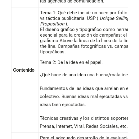
las agencias de comunicación.
Tema 1: Qué debe incluir un buen portfolio. Estr
vs táctica publicitaria: USP (
Unique Selling
Proposition
).
El diseño gráfico y tipográfico como herramien
esencial para la creación de campañas: el buen
grafismo.Above la línea de la línea de la línea: 
the line. Campañas fotográficas vs. campañas
tipográficas.
Tema 2: De la idea en el papel.
Contenido
¿Qué hace de una idea una buena/mala idea?
Fundamentos de las ideas que arrelan en el ima
colectivo. Buenas ideas mal ejecutadas vs mal
ideas bien ejecutadas.
Técnicas creativas y los distintos soportes (TV,
Prensa, Internet, Viral, Redes Sociales, etc.).
Para el adecuado desarrollo de la evaluación,
e