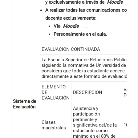
y exclusivamente a través de
Moodle
.
A realizar todas las comunicaciones con el/l
docente exclusivamente:
Vía
Moodle
.
Personalmente en el aula.
EVALUACIÓN CONTINUADA
La Escuela Superior de Relaciones Públicas,
siguiendo la normativa de Universidad de Barcelo
considera que todo/a estudiante accede
directamente a este formato de evaluación.
ELEMENTO
VALOR
DE
DESCRIPCIÓN
POND
EVALUACIÓN
Sistema de
Evaluación
Asistencia y
participación
pertinente y
Clases
significativa del/de la
10%
magistrales
estudiante como
mínimo en el 80% de