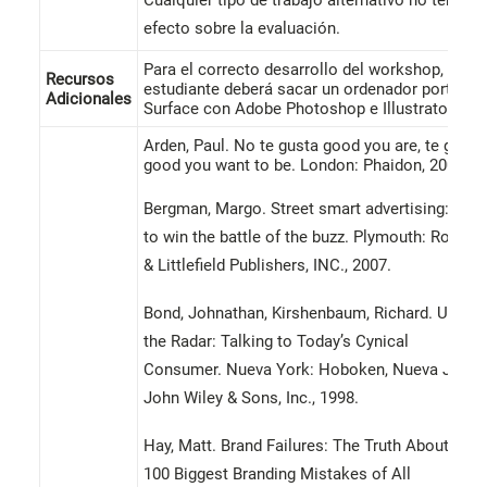
Cualquier tipo de trabajo alternativo no tendrá
efecto sobre la evaluación.
Para el correcto desarrollo del workshop, el/la
Recursos
estudiante deberá sacar un ordenador portátil 
Adicionales
Surface con Adobe Photoshop e Illustrator.
Arden, Paul. No te gusta good you are, te go
good you want to be. London: Phaidon, 2002.
Bergman, Margo. Street smart advertising: how
to win the battle of the buzz. Plymouth: Rowma
& Littlefield Publishers, INC., 2007.
Bond, Johnathan, Kirshenbaum, Richard. Under
the Radar: Talking to Today’s Cynical
Consumer. Nueva York: Hoboken, Nueva Jersey
John Wiley & Sons, Inc., 1998.
Hay, Matt. Brand Failures: The Truth About the
100 Biggest Branding Mistakes of All