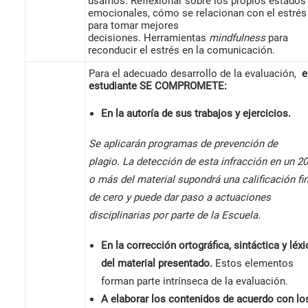
usamos. Reflexionar sobre los propios estados
emocionales, cómo se relacionan con el estrés
para tomar mejores
decisiones. Herramientas
mindfulness
para
reconducir el estrés en la comunicación.
Para el adecuado desarrollo de la evaluación,
e
estudiante
SE COMPROMETE:
En la autoría de sus trabajos y ejercicios.
Se aplicarán programas de prevención de
plagio. La detección de esta infracción en un 2
o más del material supondrá una calificación fin
de cero y puede dar paso a actuaciones
disciplinarias por parte de la Escuela.
En la corrección ortográfica, sintáctica y léxi
del material presentado.
Estos elementos
forman parte intrínseca de la evaluación.
A elaborar los contenidos de acuerdo con lo