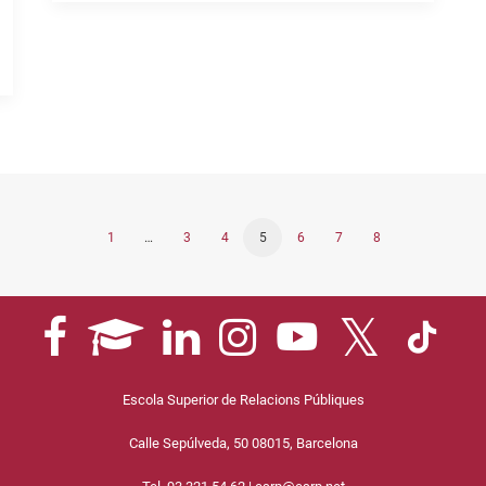
1
…
3
4
5
6
7
8
Escola Superior de Relacions Públiques
Calle Sepúlveda, 50 08015, Barcelona