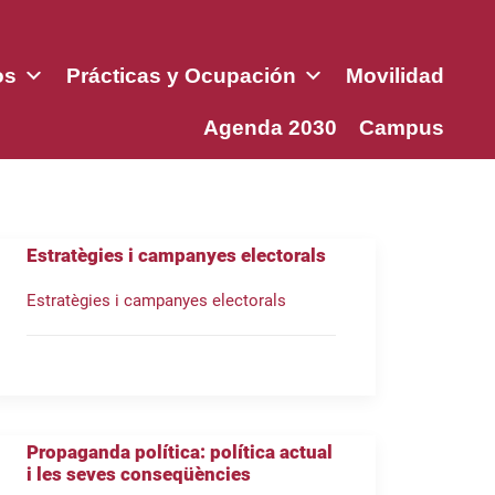
os
Prácticas y Ocupación
Movilidad
Agenda 2030
Campus
Estratègies i campanyes electorals
Estratègies i campanyes electorals
Propaganda política: política actual
i les seves conseqüències