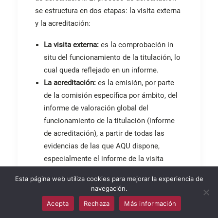
se estructura en dos etapas: la visita externa
y la acreditación:
La visita externa:
es la comprobación in
situ del funcionamiento de la titulación, lo
cual queda reflejado en un informe.
La acreditación:
es la emisión, por parte
de la comisión específica por ámbito, del
informe de valoración global del
funcionamiento de la titulación (informe
de acreditación), a partir de todas las
evidencias de las que AQU dispone,
especialmente el informe de la visita
externa.
Esta página web utiliza cookies para mejorar la experiencia de
navegación.
Para el alumnado de la ESRP, esta
Acepta
Rechaza
Más información
acreditación significa una garantía de calidad
en su formación, ya que cuenta con el