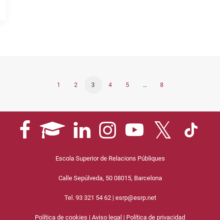
1
2
3
4
5
…
8
Escola Superior de Relacions Públiques
Calle Sepúlveda, 50 08015, Barcelona
Tel. 93 321 54 62 |
esrp@esrp.net
Política de cookies
|
Aviso legal
|
Política de privacidad