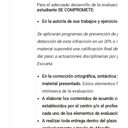
Para el adecuado desarrollo de la evaluación,
el
estudiante
SE COMPROMETE:
En la autoría de sus trabajos y ejercicios.
Se aplicarán programas de prevención de plagio
detección de esta infracción en un 20% o más d
material supondrá una calificación final de cero
dar paso a actuaciones disciplinarias por parte 
Escuela.
En la corrección ortográfica, sintáctica y léxi
material presentado.
Estos elementos forma
intrínseca de la evaluación.
A elaborar los contenidos de acuerdo con los
establecidos por el centro y/o el profesorad
cada uno de los elementos de evaluación.
A realizar toda entrega dentro del plazo esta