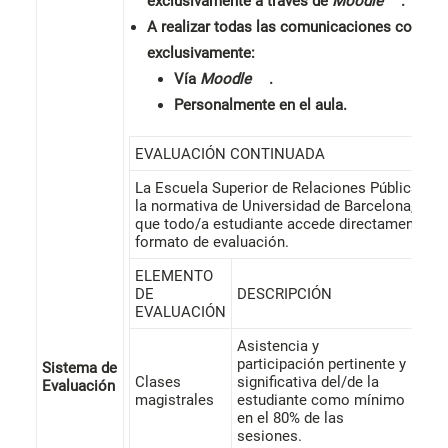
exclusivamente a través de
Moodle
.
A realizar todas las comunicaciones con el/
exclusivamente:
Vía
Moodle
.
Personalmente en el aula.
EVALUACIÓN CONTINUADA
La Escuela Superior de Relaciones Públicas, s
la normativa de Universidad de Barcelona, ​​con
que todo/a estudiante accede directamente a 
formato de evaluación.
ELEMENTO
VAL
DE
DESCRIPCIÓN
PO
EVALUACIÓN
Asistencia y
participación pertinente y
Sistema de
Clases
significativa del/de la
Evaluación
10%
magistrales
estudiante como mínimo
en el 80% de las
sesiones.