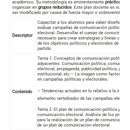
académico. Su metodología es eminentemente
práctica
y se
organizan en
grupos reducidos
.Este plan docente es suscep
ser modificado por causa de fuerza mayor o sobrevenida.
Capacitar a los alumnos para saber diseñar, ges
evaluar campañas de comunicación política y
electoral. Desarrollar el cuerpo de conocimient
Descriptor
necesario para crear estrategias y líneas creati
de los objetivos políticos y electorales de cual
partido.
Tema 1: Conceptos de comunicación política y
adyacentes. Comunicación política, comunicac
electoral, propaganda, publicidad política, publi
institucional, etc.– La imagen como factor det
en campañas políticas y electorales.
– Tendencias actuales en lo relativo a la imag
Contenido
elemento vertebrador de las campañas electora
Tema 2: El plan de comunicación política y el p
comunicación electoral. Análisis de los proced
para la realización de un plan de comunicación p
de un plan de comunicación electoral.