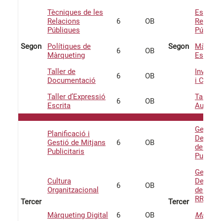
Tècniques de les
Estratè
Relacions
6
OB
Relacio
Públiques
Públiqu
Segon
Polítiques de
Segon
Màrque
6
OB
Màrqueting
Estratè
Taller de
Investi
6
OB
Documentació
i Comer
Taller d’Expressió
Taller d
6
OB
Escrita
Audiovi
Gestió i
Planificació i
Desenv
Gestió de Mitjans
6
OB
de Cam
Publicitaris
Publicit
Gestió i
Cultura
Desenv
6
OB
Organitzacional
de Cam
RRPP
Tercer
Tercer
Màrqueting Digital
6
OB
Marketi