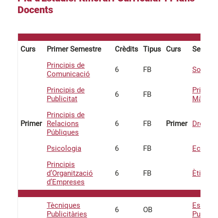
Docents
Curs
Primer Semestre
Crèdits
Tipus
Curs
Segon 
Principis de
6
FB
Sociolo
Comunicació
Principis de
Principi
6
FB
Publicitat
Màrque
Principis de
Primer
Relacions
6
FB
Primer
Dret
Públiques
Psicologia
6
FB
Econom
Principis
d’Organització
6
FB
Ètica
d’Empreses
Tècniques
Estratè
6
OB
Publicitàries
Publicit