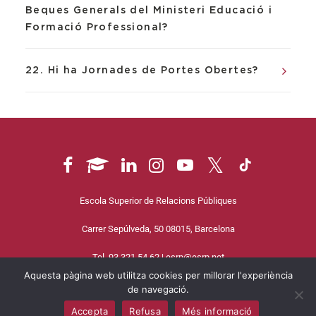
Beques Generals del Ministeri Educació i
Formació Professional?
22. Hi ha Jornades de Portes Obertes?
Escola Superior de Relacions Públiques
Carrer Sepúlveda, 50 08015, Barcelona
Tel. 93 321 54 62 |
esrp@esrp.net
Aquesta pàgina web utilitza cookies per millorar l'experiència
Política de cookies
|
Avís legal
|
Política de privacitat
de navegació.
Accepta
Refusa
Més informació
© 2025 ESRP