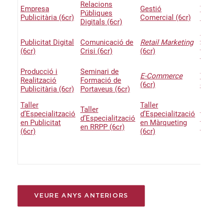
Relacions
Empresa
Gestió
Taller
Públiques
Publicitària (6cr)
Comercial (6cr)
Profe
Digitals (6cr)
Talle
Publicitat Digital
Comunicació de
Retail Marketing
TIC E
(6cr)
Crisi (6cr)
(6cr)
(6cr)
Producció i
Seminari de
E-Commerce
Talle
Realització
Formació de
(6cr)
d’Emp
Publicitària (6cr)
Portaveus (6cr)
Taller
Taller
Taller
Pràct
d’Especialització
d’Especialització
d’Especialització
Profe
en Publicitat
en Màrqueting
en RRPP (6cr)
(12cr
(6cr)
(6cr)
Prog
Mobil
VEURE ANYS ANTERIORS