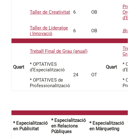
Protocol
Taller de Creativitat
6
OB
Organit
d’Esdev
Taller de Lideratge
6
OB
Brandin
i Innovació
Treball 
Treball Final de Grau (anual)
Grau (a
* OPTATIVES
* OPTA
Quart
Quart
d’Especialització
d’Espec
24
OT
* OPTATIVES de
* OPTA
Professionalització
Profess
* Especialització
* Especialització
* Especialització
*
en Relacions
en Publicitat
en Màrqueting
Profe
Públiques