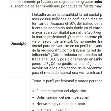
eminentemente
práctica
y se organizan en
grupos reducidos
susceptible de ser modificado por causa de fuerza mayor o 
LinkedIn es en la actualidad la red social profe
más de 800 millones de perfiles en más de 200 
territorios. Acapara el 50% del tráfico de red s
fuente de contenido más fiable en el entorno s
mayor aparador digital para el
networking
, la c
la marca profesional. ¡Y la más potente platafo
visibilización de talento!¿Cómo puedes trabajar 
Descriptor
social para convertirte en un perfil relevante y a
de la red social? ¿Cómo trabajar tu red de cont
influencia? ¿Cómo redactar contenidos adecua
trabajar el SEO y posicionamiento en LinkedIn 
personal? ¿Cómo gestionar una página de empre
involucrar a los empleados de la organización? ¡
para el mercado laboral una vez terminas la Uni
Tema 1: perfil profesional y marca personal.
Funcionamiento del algoritmo.
Optimización del perfil personal.
Networking y red de contacto.
SEO para LinkedIn.