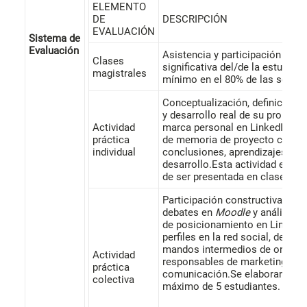
ELEMENTO
DE
DESCRIPCIÓN
EVALUACIÓN
Sistema de
Evaluación
Asistencia y participación perti
Clases
significativa del/de la estudia
magistrales
mínimo en el 80% de las sesion
Conceptualización, definición e
y desarrollo real de su propio p
Actividad
marca personal en LinkedIn. El
práctica
de memoria de proyecto con re
individual
conclusiones, aprendizajes y lí
desarrollo.Esta actividad es su
de ser presentada en clase.
Participación constructiva en v
debates en
Moodle
y análisis e
de posicionamiento en LinkedIn
perfiles en la red social, desde
mandos intermedios de organiz
Actividad
responsables de marketing y
práctica
comunicación.Se elaborará en 
colectiva
máximo de 5 estudiantes.