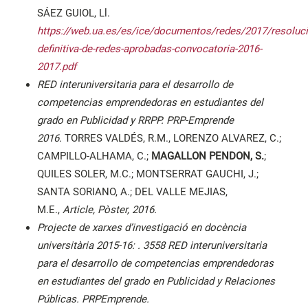
SÁEZ GUIOL, Ll.
https://web.ua.es/es/ice/documentos/redes/2017/resoluci
definitiva-de-redes-aprobadas-convocatoria-2016-
2017.pdf
RED interuniversitaria para el desarrollo de
competencias emprendedoras en estudiantes del
grado en Publicidad y RRPP. PRP-Emprende
2016.
TORRES VALDÉS, R.M., LORENZO ALVAREZ, C.;
CAMPILLO-ALHAMA, C.;
MAGALLON PENDON, S.
;
QUILES SOLER, M.C.; MONTSERRAT GAUCHI, J.;
SANTA SORIANO, A.; DEL VALLE MEJIAS,
M.E.,
Article, Pòster, 2016.
Projecte de xarxes d’investigació en docència
universitària 2015-16: . 3558 RED interuniversitaria
para el desarrollo de competencias emprendedoras
en estudiantes del grado en Publicidad y Relaciones
Públicas. PRPEmprende.