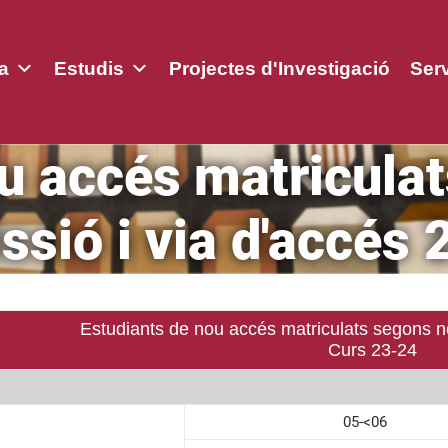
a
Estudis
Projectes d'Investigació
Ser
u accés matricula
ssió i via d'accés 
Estudiants de nou accés matriculats segons no
Curs 23-24
05-<06