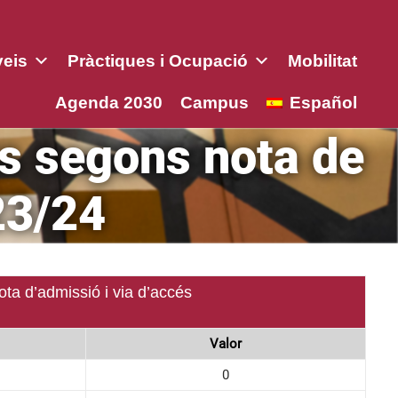
veis
Pràctiques i Ocupació
Mobilitat
Agenda 2030
Campus
Español
ts segons nota de
23/24
ta d’admissió i via d’accés
Valor
0