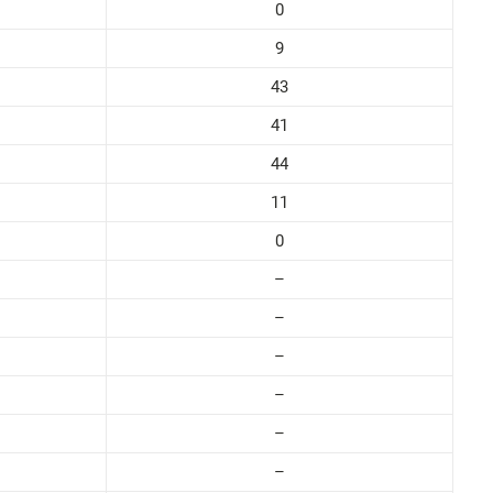
0
9
43
41
44
11
0
–
–
–
–
–
–