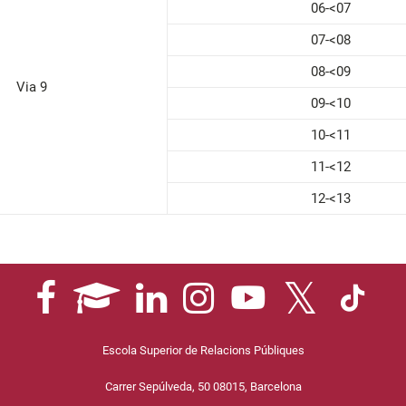
06-<07
07-<08
08-<09
Via 9
09-<10
10-<11
11-<12
12-<13
Escola Superior de Relacions Públiques
Carrer Sepúlveda, 50 08015, Barcelona