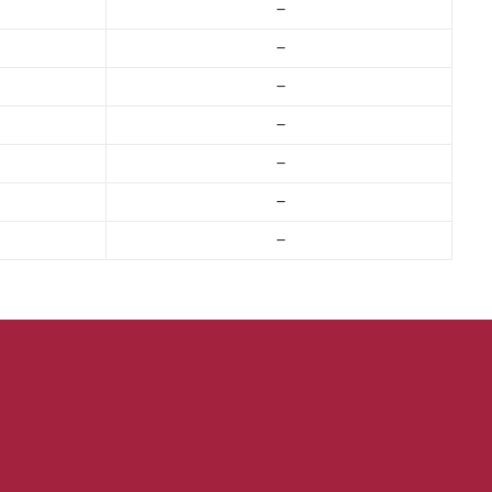
–
–
–
–
–
–
–