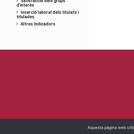
Satisfacció dels grups
d’interès
Inserció laboral dels titulats i
titulades
Altres Indicadors
Aquesta pàgina web utilit