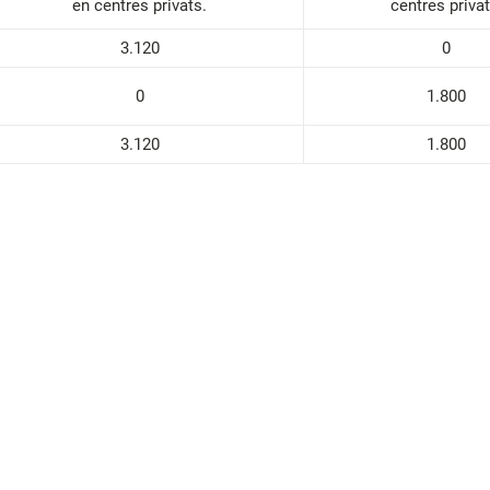
en centres privats.
centres privat
3.120
0
0
1.800
3.120
1.800