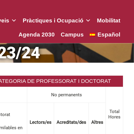
veis
Pràctiques i Ocupació
Mobilitat
Agenda 2030
Campus
Español
 23/24
CATEGORIA DE PROFESSORAT I DOCTORAT
No permanents
Total
ctorat
Hores
Lectors/es
Acreditats/des
Altres
milables en