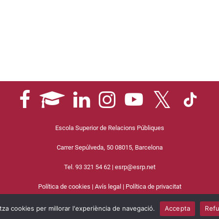
Escola Superior de Relacions Públiques
Carrer Sepúlveda, 50 08015, Barcelona
Tel. 93 321 54 62 |
esrp@esrp.net
Política de cookies
|
Avís legal
|
Política de privacitat
© 2025 ESRP
za cookies per millorar l'experiència de navegació.
Accepta
Ref