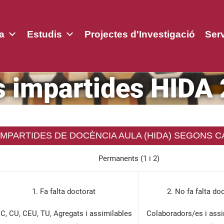
a
Estudis
Projectes d'Investigació
Ser
 impartides HIDA
IMPARTIDES DE DOCÈNCIA AULA (HIDA) SEGONS 
Permanents (1 i 2)
1. Fa falta doctorat
2. No fa falta do
C, CU, CEU, TU, Agregats i assimilables
Colaboradors/es i assi