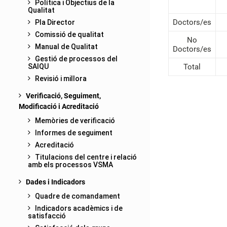
Política i Objectius de la
Qualitat
Doctors/es
Pla Director
Comissió de qualitat
No
Manual de Qualitat
Doctors/es
Gestió de processos del
SAIQU
Total
Revisió i millora
Verificació, Seguiment,
Modificació i Acreditació
Memòries de verificació
Informes de seguiment
Acreditació
Titulacions del centre i relació
amb els processos VSMA
Dades i Indicadors
Quadre de comandament
Indicadors acadèmics i de
satisfacció