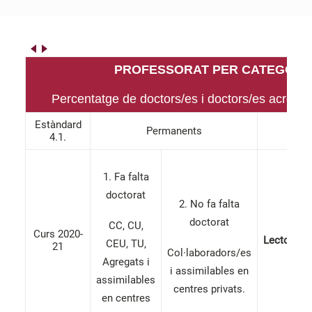
PROFESSORAT PER CATEGORIA
Percentatge de doctors/es i doctors/es acredita
Estàndard
Permanents
No 
4.1.
1. Fa falta
doctorat
2. No fa falta
doctorat
CC, CU,
Curs 2020-
Lectors/e
CEU, TU,
21
Col·laboradors/es
Agregats i
i assimilables en
assimilables
centres privats.
en centres