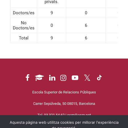
privats.
Doctors/es
9
0
0
No
0
6
0
Doctors/es
Total
9
6
0
Escola Superior de Relacions Públiques
Carrer Sepúlveda, 50 08015, Barcelona
Tel. 93 321 54 62 |
esrp@esrp.net
Aquesta pàgina web utilitza cookies per millorar l'experiència
Política de cookies
|
Avís legal
|
Política de privacitat